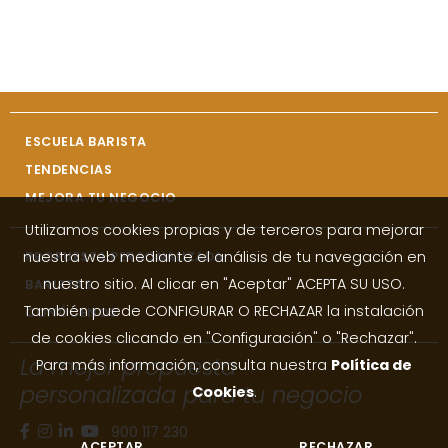
ESCUELA BARISTA
TENDENCIAS
MEJORA TU NEGOCIO
Utilizamos cookies propias y de terceros para mejorar
nuestra web mediante el análisis de tu navegación en
PROPUESTA PERSONALIZADA
nuestro sitio. Al clicar en "Aceptar" ACEPTA SU USO.
BARISTAS
También puede CONFIGURAR O RECHAZAR la instalación
CONÓCENOS
de cookies clicando en "Configuración" o "Rechazar".
La mejor propuesta
Para más información, consulta nuestra
Política de
personalizada para tu negocio
Cookies
.
900 117 230
ACEPTAR
RECHAZAR